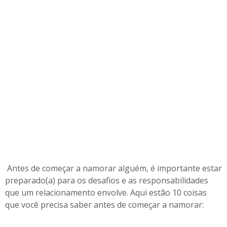
a
r
a
n
a
m
o
r
a
r
Antes de começar a namorar alguém, é importante estar
preparado(a) para os desafios e as responsabilidades
que um relacionamento envolve. Aqui estão 10 coisas
que você precisa saber antes de começar a namorar: