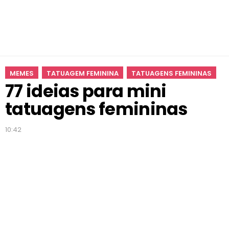
u
a
g
e
n
s
MEMES
TATUAGEM FEMININA
TATUAGENS FEMININAS
f
77 ideias para mini
e
m
tatuagens femininas
i
n
10:42
i
n
a
s