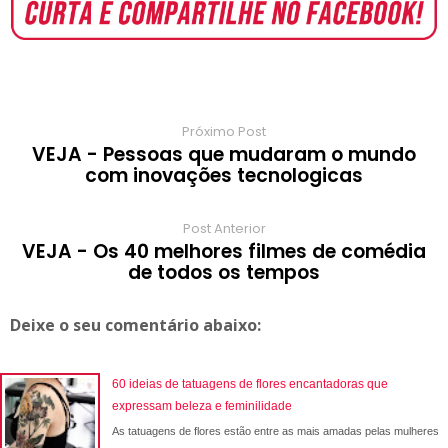
o
A
e
r
r
o
r
o
p
r
e
a
a
k
p
s
r
m
t
d
Próximo Post
VEJA - Pessoas que mudaram o mundo
com inovações tecnologicas
Post Anterior
VEJA - Os 40 melhores filmes de comédia
de todos os tempos
Deixe o seu comentário abaixo:
60 ideias de tatuagens de flores encantadoras que
expressam beleza e feminilidade
As tatuagens de flores estão entre as mais amadas pelas mulheres