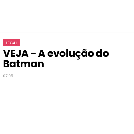
m
a
n
LEGAL
VEJA - A evolução do
Batman
07:05