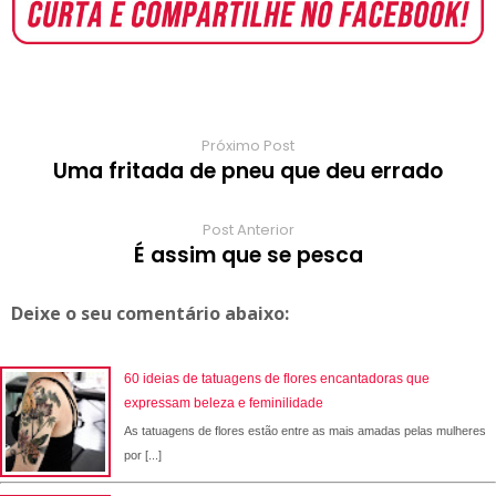
o
A
e
r
r
o
r
o
p
r
e
a
a
k
p
s
r
m
t
d
Próximo Post
Uma fritada de pneu que deu errado
Post Anterior
É assim que se pesca
Deixe o seu comentário abaixo:
60 ideias de tatuagens de flores encantadoras que
expressam beleza e feminilidade
As tatuagens de flores estão entre as mais amadas pelas mulheres
por [...]