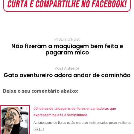
o
A
e
r
r
o
r
o
p
r
e
a
a
k
p
s
r
m
t
d
Próximo Post
Não fizeram a maquiagem bem feita e
pagaram mico
Post Anterior
Gato aventureiro adora andar de caminhão
Deixe o seu comentário abaixo:
60 ideias de tatuagens de flores encantadoras que
expressam beleza e feminilidade
As tatuagens de flores estão entre as mais amadas pelas mulheres
por [...]