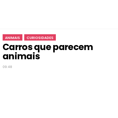
m
a
i
s
ANIMAIS
CURIOSIDADES
Carros que parecem
animais
09:48