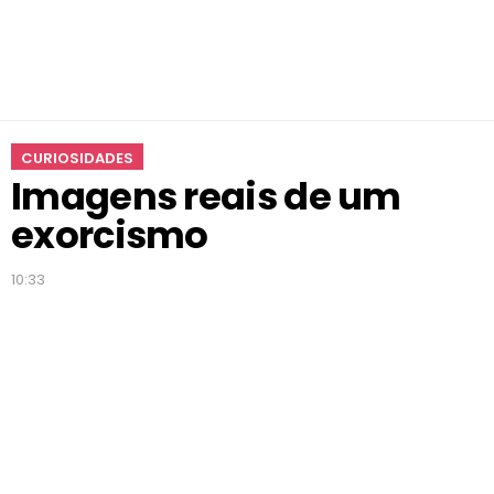
r
c
i
s
m
o
CURIOSIDADES
Imagens reais de um
exorcismo
10:33