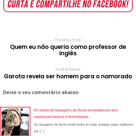
o
A
e
r
r
o
r
o
p
r
e
a
a
k
p
s
r
m
t
d
Próximo Post
Quem eu não queria como professor de
inglês
Post Anterior
Garota revela ser homem para o namorado
Deixe o seu comentário abaixo:
60 ideias de tatuagens de flores encantadoras que
expressam beleza e feminilidade
As tatuagens de flores estão entre as mais amadas pelas mulheres
por [...]