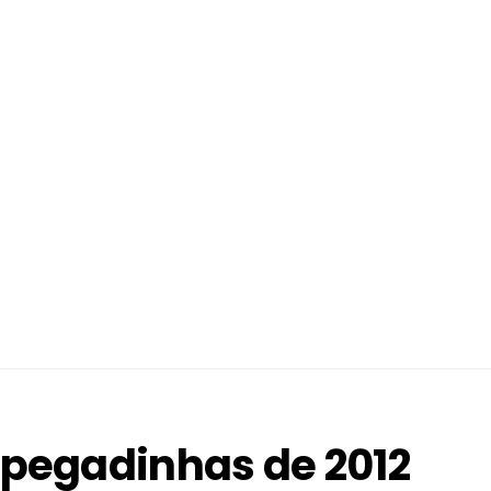
TATUAGENS DE CAVEIRA
TATUAGENS DE FLORES
TATUAGENS DE FRUTAS
TATUAGENS FORMAS
GEOMÉTRICAS
MINI TATUAGENS
MASCULINAS
TATTOOS MASCULINAS
TATUAGENS NOS BRAÇOS
TATUAGENS NOS DEDOS
TATUAGENS FEMININAS
 pegadinhas de 2012