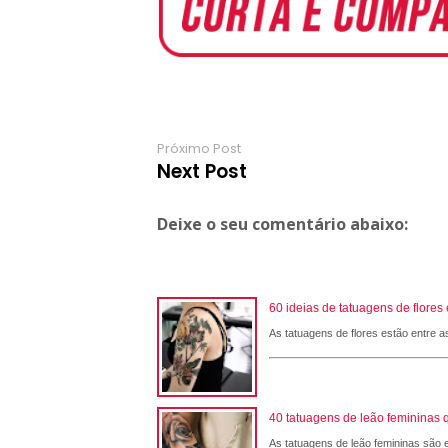
o
p
r
e
a
k
p
s
r
t
d
Próximo Post
Next Post
Deixe o seu comentário abaixo:
60 ideias de tatuagens de flore
As tatuagens de flores estão entre a
40 tatuagens de leão femininas 
As tatuagens de leão femininas são e