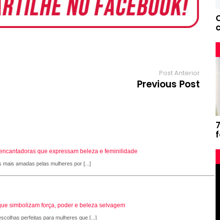
a
m
Post Anterior
Previous Post
s encantadoras que expressam beleza e feminilidade
s mais amadas pelas mulheres por [...]
que simbolizam força, poder e beleza selvagem
scolhas perfeitas para mulheres que [...]