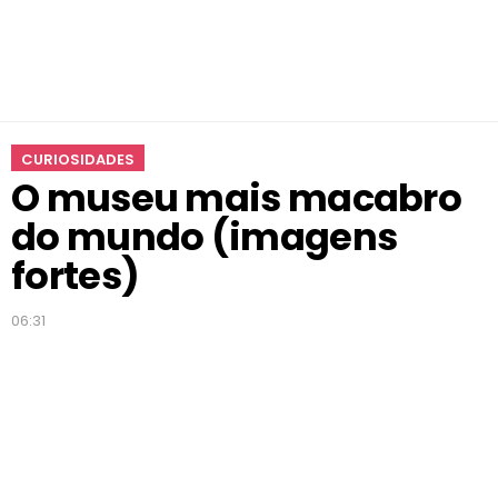
m
u
n
d
o
(
CURIOSIDADES
i
O museu mais macabro
m
a
do mundo (imagens
g
e
fortes)
n
s
06:31
f
o
r
t
e
s
)