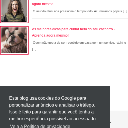
agora mesmo!
O mundo atual nos pressiona o tempo todo. Acumulamos papéis [...]
As melhores dicas para cuidar bem do seu cachorro -
Aprenda agora mesmo!
Quem não gosta de ser recebido em casa com um sorriso, rabinho
[...]
Este blog usa cookies do Google para
personalizar anúncios e analisar o tráfego.
Isso é feito para garantir que você tenha a
melhor esperiência possível ao acessaa-lo.
Contato
Política de Privacidade
Sobre
Veja a Política de privacidade