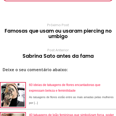
k
p
s
r
m
t
d
Próximo Post
Famosas que usam ou usaram piercing no
umbigo
Post Anterior
Sabrina Sato antes da fama
Deixe o seu comentário abaixo:
60 ideias de tatuagens de flores encantadoras que
expressam beleza e feminilidade
As tatuagens de flores estão entre as mais amadas pelas mulheres
por [...]
40 tatuagens de leão femininas que simbolizam força, poder