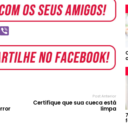
T
V
e
i
b
e
e
g
r
r
a
m
Post Anterior
Certifique que sua cueca está
rror
limpa