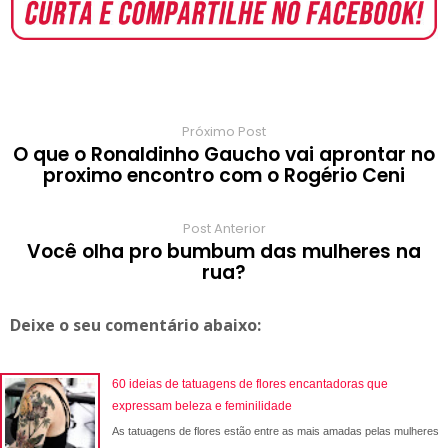
o
A
e
r
r
o
r
o
p
r
e
a
a
k
p
s
r
m
t
d
Próximo Post
O que o Ronaldinho Gaucho vai aprontar no
proximo encontro com o Rogério Ceni
Post Anterior
Você olha pro bumbum das mulheres na
rua?
Deixe o seu comentário abaixo:
60 ideias de tatuagens de flores encantadoras que
expressam beleza e feminilidade
As tatuagens de flores estão entre as mais amadas pelas mulheres