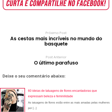
o
A
e
r
r
o
r
o
p
r
e
a
a
k
p
s
r
m
t
d
Próximo Post
As cestas mais incríveis no mundo do
basquete
Post Anterior
O último parafuso
Deixe o seu comentário abaixo:
60 ideias de tatuagens de flores encantadoras que
expressam beleza e feminilidade
As tatuagens de flores estão entre as mais amadas pelas mulheres
por [...]