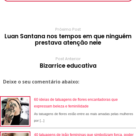
k
p
s
r
m
t
d
Próximo Post
Luan Santana nos tempos em que ninguém
prestava atenção nele
Post Anterior
Bizarrice educativa
Deixe o seu comentário abaixo:
60 ideias de tatuagens de flores encantadoras que
expressam beleza e feminilidade
As tatuagens de flores estão entre as mais amadas pelas mulheres
por [...]
40 tatuagens de leão femininas que simbolizam força, poder