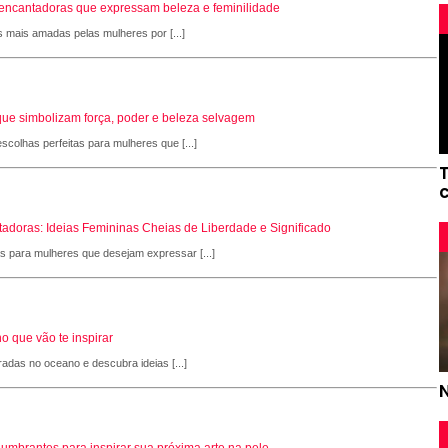
s encantadoras que expressam beleza e feminilidade
s mais amadas pelas mulheres por [...]
que simbolizam força, poder e beleza selvagem
scolhas perfeitas para mulheres que [...]
adoras: Ideias Femininas Cheias de Liberdade e Significado
as para mulheres que desejam expressar [...]
o que vão te inspirar
radas no oceano e descubra ideias [...]
slumbrantes para inspirar sua próxima arte na pele