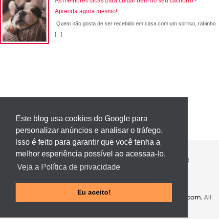
As melhores dicas para cuidar bem do seu cachorro -
Aprenda agora mesmo!
Quem não gosta de ser recebido em casa com um sorriso, rabinho
[...]
Este blog usa cookies do Google para
personalizar anúncios e analisar o tráfego.
Isso é feito para garantir que você tenha a
melhor esperiência possível ao acessaa-lo.
Contato
Política de Privacidade
Sobre
Veja a Política de privacidade
Página 404
Eu aceito!
Copyright ©
2016
Portal Vídeo
.
Template
by
Themeindie.com
, All
Rights Reserved.