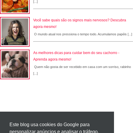
[...]
Você sabe quais são os signos mais nervosos? Descubra
agora mesmo!
O mundo atual nos pressiona o tempo todo. Acumulamos papéis [...]
As melhores dicas para cuidar bem do seu cachorro -
Aprenda agora mesmo!
Quem não gosta de ser recebido em casa com um sorriso, rabinho
[...]
Este blog usa cookies do Google para
personalizar anúncios e analisar o tráfego.