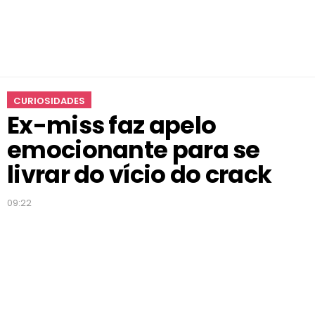
i
o
n
a
n
t
CURIOSIDADES
e
Ex-miss faz apelo
p
a
emocionante para se
r
a
livrar do vício do crack
s
e
09:22
l
i
v
r
a
r
d