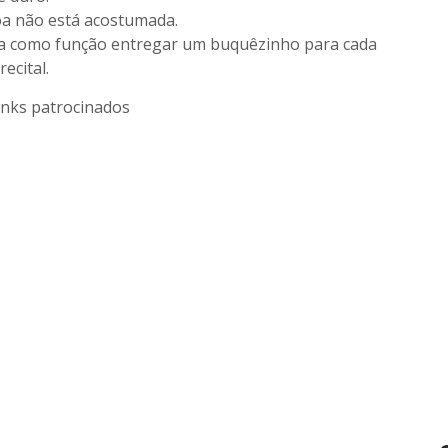
oa não está acostumada.
nha como função entregar um buquêzinho para cada
ecital.
inks patrocinados