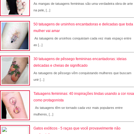
As mangas de tatuagens femininas são uma verdadeira obra de arte
na pele, [...]
50 tatuagens de ursinhos encantadoras e delicadas que toda
mulher vai amar
As tatuagens de ursinhos conquistam cada vez mais espaço entre
as [...]
30 tatuagens de pêssego femininas encantadoras: ideias
delicadas e cheias de significado
As tatuagens de pêssego vêm conquistando mulheres que buscam
unir [...]
Tatuagens femininas: 40 inspirações lindas usando a cor rosa
como protagonista
As tatuagens têm se tornado cada vez mais populares entre
mulheres, [...]
Gatos exóticos - 5 raças que você provavelmente não