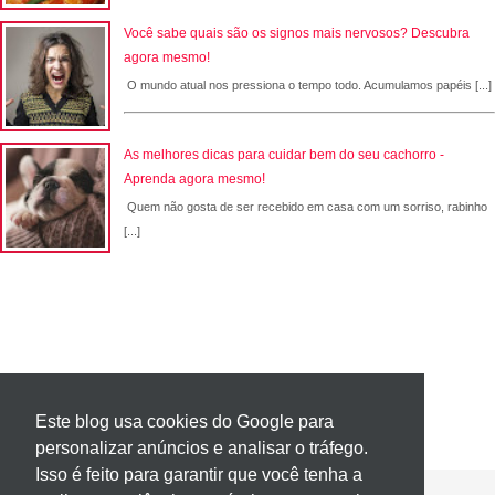
Você sabe quais são os signos mais nervosos? Descubra
agora mesmo!
O mundo atual nos pressiona o tempo todo. Acumulamos papéis [...]
As melhores dicas para cuidar bem do seu cachorro -
Aprenda agora mesmo!
Quem não gosta de ser recebido em casa com um sorriso, rabinho
[...]
Este blog usa cookies do Google para
personalizar anúncios e analisar o tráfego.
Isso é feito para garantir que você tenha a