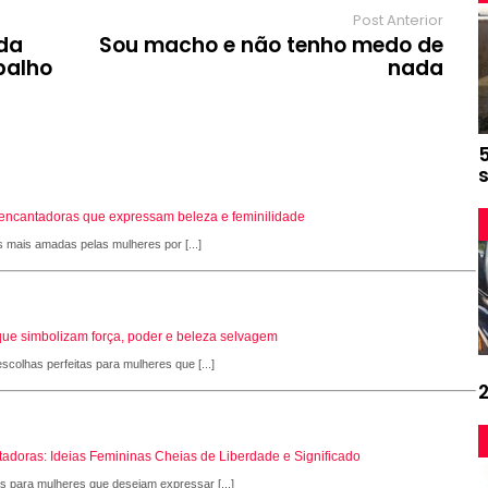
Post Anterior
 da
Sou macho e não tenho medo de
balho
nada
s encantadoras que expressam beleza e feminilidade
s mais amadas pelas mulheres por [...]
que simbolizam força, poder e beleza selvagem
scolhas perfeitas para mulheres que [...]
adoras: Ideias Femininas Cheias de Liberdade e Significado
as para mulheres que desejam expressar [...]