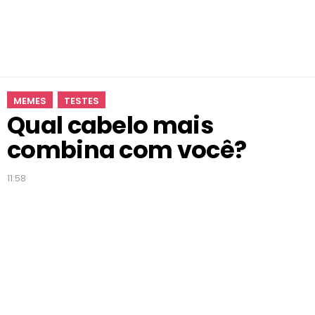
n
a
c
o
m
v
MEMES
TESTES
o
Qual cabelo mais
c
ê
combina com você?
?
11:58