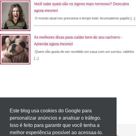
Você sabe quais são os signos mais nervosos? Descubra
agora mesmo!
O mundo atual nos pressiona o tempo todo. Acumulamos papéis [...]
As melhores dicas para cuidar bem do seu cachorro -
Aprenda agora mesmo!
Quem não gosta de ser recebido em casa com um sorriso, rabinho
[...]
Este blog usa cookies do Google para
personalizar anúncios e analisar o tráfego.
Isso é feito para garantir que você tenha a
melhor esperiência possível ao acessaa-lo.