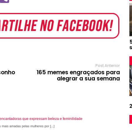
e
i
b
e
e
g
r
r
a
m
Post Anterior
sonho
165 memes engraçados para
alegrar a sua semana
s encantadoras que expressam beleza e feminilidade
s mais amadas pelas mulheres por [...]