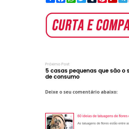
h
a
h
w
u
i
l
a
c
a
i
m
n
i
l
r
e
t
t
b
t
p
e
b
s
t
l
e
b
o
A
e
r
r
o
o
p
r
e
a
k
p
s
r
t
d
Próximo Post
5 casas pequenas que são o 
de consumo
Deixe o seu comentário abaixo:
60 ideias de tatuagens de flore
As tatuagens de flores estão entre a