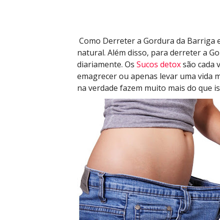
a
s
6
d
Como Derreter a Gordura da Barriga 
i
natural. Além disso, para derreter a G
a
diariamente. Os 
Sucos detox
 são cada 
s
emagrecer ou apenas levar uma vida m
na verdade fazem muito mais do que is