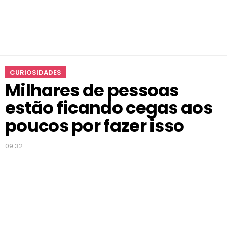
t
ã
o
f
i
c
CURIOSIDADES
a
Milhares de pessoas
n
d
estão ficando cegas aos
o
c
poucos por fazer isso
e
g
09:32
a
s
a
o
s
p
o