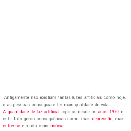
u
c
o
s
p
o
r
f
a
z
e
r
i
s
s
Antigamente não existiam tantas luzes artificiais como hoje,
o
e as pessoas conseguiam ter mais qualidade de vida.
A quantidade de luz artificial
triplicou desde os
anos 1970
, e
este fato gerou consequências como: mais
depressão
, mais
estresse
e muito mais
insônia
.