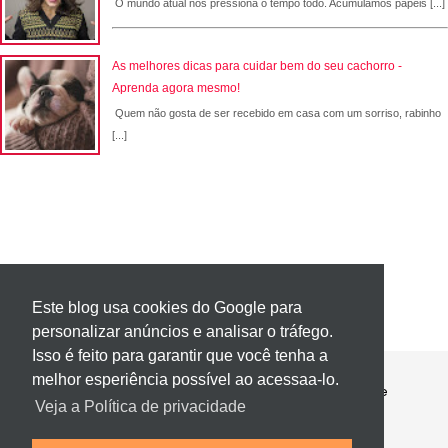
O mundo atual nos pressiona o tempo todo. Acumulamos papéis [...]
As melhores dicas para cuidar bem do seu cachorro -
Aprenda agora mesmo!
Quem não gosta de ser recebido em casa com um sorriso, rabinho
[...]
Este blog usa cookies do Google para
personalizar anúncios e analisar o tráfego.
Isso é feito para garantir que você tenha a
melhor esperiência possível ao acessaa-lo.
Contato
Política de Privacidade
Sobre
Veja a Política de privacidade
Página 404