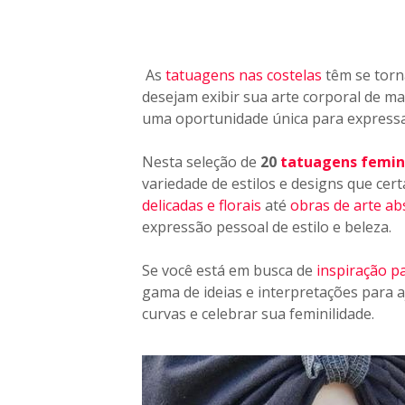
v
e
i
s
As
tatuagens nas costelas
têm se torn
n
desejam exibir sua arte corporal de man
a
uma oportunidade única para expressar 
s
c
Nesta seleção de
20
tatuagens femini
o
variedade de estilos e designs que cer
s
delicadas e florais
até
obras de arte ab
t
expressão pessoal de estilo e beleza.
e
l
a
Se você está em busca de
inspiração p
s
gama de ideias e interpretações para a
!
curvas e celebrar sua feminilidade.