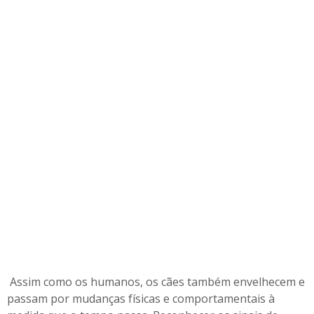
o
e
a
l
g
u
m
a
s
m
a
n
e
i
r
a
s
d
Assim como os humanos, os cães também envelhecem e
e
a
passam por mudanças físicas e comportamentais à
j