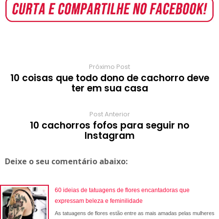
o
A
e
r
r
o
r
o
p
r
e
a
a
k
p
s
r
m
t
d
Próximo Post
10 coisas que todo dono de cachorro deve
ter em sua casa
Post Anterior
10 cachorros fofos para seguir no
Instagram
Deixe o seu comentário abaixo:
60 ideias de tatuagens de flores encantadoras que
expressam beleza e feminilidade
As tatuagens de flores estão entre as mais amadas pelas mulheres