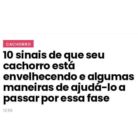
h
o
r
r
o
e
CACHORRO
s
10 sinais de que seu
t
á
cachorro está
e
n
envelhecendo e algumas
v
maneiras de ajudá-lo a
e
l
passar por essa fase
h
e
13:59
c
e
n
d