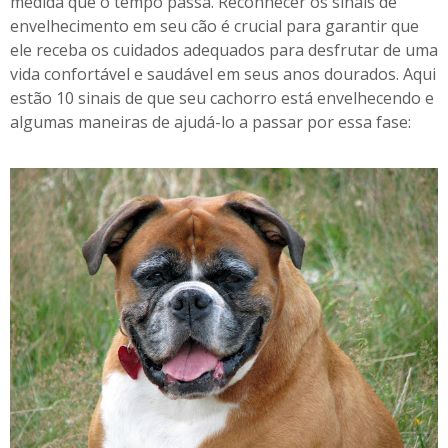
medida que o tempo passa. Reconhecer os sinais de
u
envelhecimento em seu cão é crucial para garantir que
d
ele receba os cuidados adequados para desfrutar de uma
á
vida confortável e saudável em seus anos dourados. Aqui
-
estão 10 sinais de que seu cachorro está envelhecendo e
l
algumas maneiras de ajudá-lo a passar por essa fase:
o
a
p
a
s
s
a
r
p
o
r
e
s
s
a