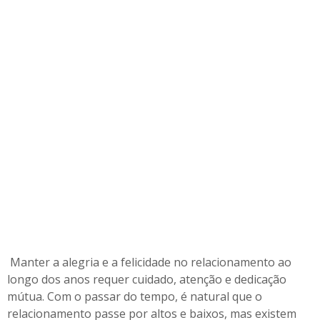
o
c
o
m
o
p
a
s
s
a
r
d
o
s
a
n
o
Manter a alegria e a felicidade no relacionamento ao
s
longo dos anos requer cuidado, atenção e dedicação
mútua. Com o passar do tempo, é natural que o
relacionamento passe por altos e baixos, mas existem