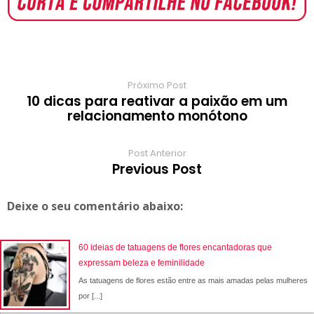
o
p
r
e
a
a
k
p
s
r
m
t
d
Próximo Post
10 dicas para reativar a paixão em um
relacionamento monótono
Post Anterior
Previous Post
Deixe o seu comentário abaixo:
60 ideias de tatuagens de flores encantadoras que
expressam beleza e feminilidade
As tatuagens de flores estão entre as mais amadas pelas mulheres
por [...]