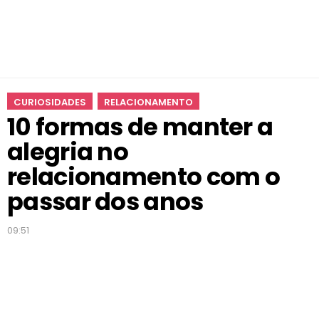
e
g
r
i
a
n
CURIOSIDADES
RELACIONAMENTO
o
10 formas de manter a
r
e
alegria no
l
a
relacionamento com o
c
passar dos anos
i
o
n
09:51
a
m
e
n
t