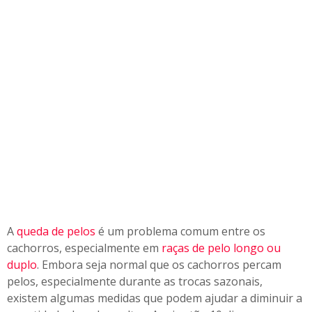
c
h
o
r
r
o
A
queda de pelos
é um problema comum entre os
cachorros, especialmente em
raças de pelo longo ou
duplo
. Embora seja normal que os cachorros percam
pelos, especialmente durante as trocas sazonais,
existem algumas medidas que podem ajudar a diminuir a