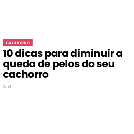
a
q
u
e
d
a
CACHORRO
d
10 dicas para diminuir a
e
p
queda de pelos do seu
e
l
cachorro
o
s
10:31
d
o
s
e
u
c
a