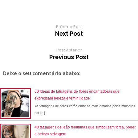
t
d
Próximo Post
Next Post
Post Anterior
Previous Post
Deixe o seu comentário abaixo:
60 ideias de tatuagens de flores encantadoras que
expressam beleza e feminilidade
As tatuagens de flores estão entre as mais amadas pelas mulheres
por [...]
40 tatuagens de leão femininas que simbolizam força, poder
e beleza selvagem