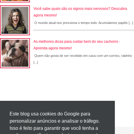
Você sabe quais são os signos mais nervosos? Descubra
agora mesmo!
O mundo atual nos pressiona o tempo todo. Acumulamos papéis [...]
As melhores dicas para cuidar bem do seu cachorro -
Aprenda agora mesmo!
Quem não gosta de ser recebido em casa com um sorriso, rabinho
[...]
Este blog usa cookies do Google para
personalizar anúncios e analisar o tráfego.
Isso é feito para garantir que você tenha a