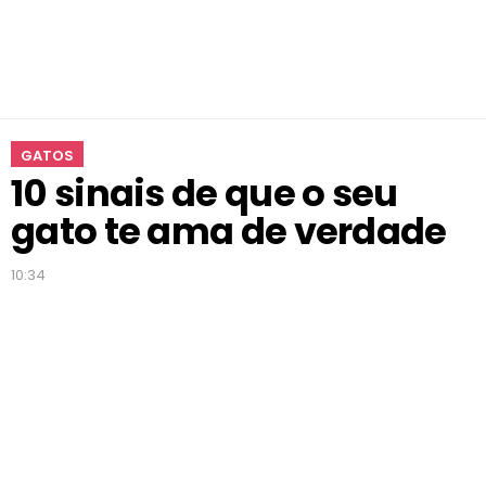
t
o
t
e
a
m
GATOS
a
10 sinais de que o seu
d
e
gato te ama de verdade
v
e
10:34
r
d
a
d
e