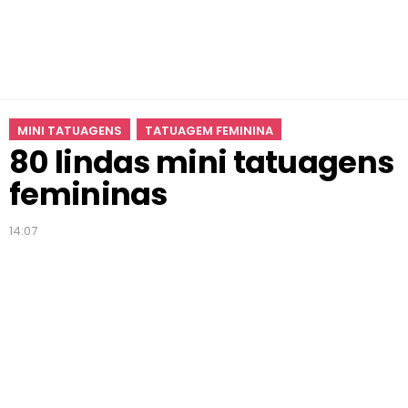
n
s
f
e
m
i
MINI TATUAGENS
TATUAGEM FEMININA
n
80 lindas mini tatuagens
i
n
femininas
a
s
14:07