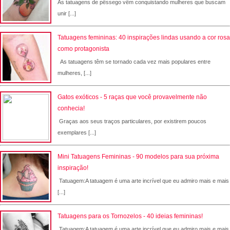
As tatuagens de pêssego vêm conquistando mulheres que buscam
unir [...]
Tatuagens femininas: 40 inspirações lindas usando a cor rosa
como protagonista
As tatuagens têm se tornado cada vez mais populares entre
mulheres, [...]
Gatos exóticos - 5 raças que você provavelmente não
conhecia!
Graças aos seus traços particulares, por existirem poucos
exemplares [...]
Mini Tatuagens Femininas - 90 modelos para sua próxima
inspiração!
Tatuagem:A tatuagem é uma arte incrível que eu admiro mais e mais
[...]
Tatuagens para os Tornozelos - 40 ideias femininas!
Tatuagem:A tatuagem é uma arte incrível que eu admiro mais e mais