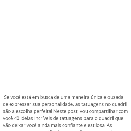
r
S
e
u
Q
u
a
d
r
i
l
Se você está em busca de uma maneira única e ousada
de expressar sua personalidade, as tatuagens no quadril
são a escolha perfeita! Neste post, vou compartilhar com
você 40 ideias incríveis de tatuagens para o quadril que
vão deixar você ainda mais confiante e estilosa. As