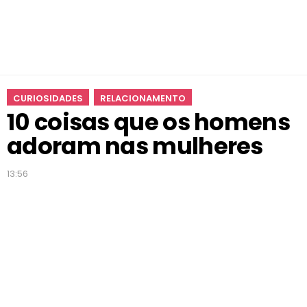
a
d
o
r
a
m
CURIOSIDADES
RELACIONAMENTO
n
10 coisas que os homens
a
s
adoram nas mulheres
m
u
13:56
l
h
e
r
e
s