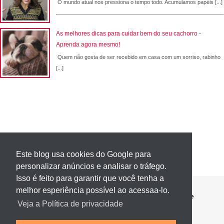
O mundo atual nos pressiona o tempo todo. Acumulamos papéis [...]
As melhores dicas para cuidar bem do seu cachorro -
Aprenda agora mesmo!
Quem não gosta de ser recebido em casa com um sorriso, rabinho
[...]
Este blog usa cookies do Google para
personalizar anúncios e analisar o tráfego.
Isso é feito para garantir que você tenha a
melhor esperiência possível ao acessaa-lo.
Contato
Política de Privacidade
Sobre
Veja a Política de privacidade
Página 404