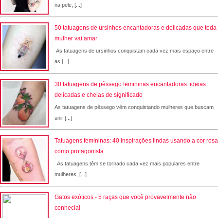
na pele, [...]
50 tatuagens de ursinhos encantadoras e delicadas que toda
mulher vai amar
As tatuagens de ursinhos conquistam cada vez mais espaço entre
as [...]
30 tatuagens de pêssego femininas encantadoras: ideias
delicadas e cheias de significado
As tatuagens de pêssego vêm conquistando mulheres que buscam
unir [...]
Tatuagens femininas: 40 inspirações lindas usando a cor rosa
como protagonista
As tatuagens têm se tornado cada vez mais populares entre
mulheres, [...]
Gatos exóticos - 5 raças que você provavelmente não
conhecia!