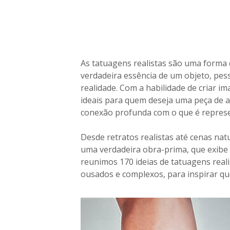
m
a
m
s
u
a
As tatuagens realistas são uma forma 
P
verdadeira essência de um objeto, pes
e
realidade. Com a habilidade de criar i
l
ideais para quem deseja uma peça de 
e
conexão profunda com o que é repres
e
m
Desde retratos realistas até cenas na
u
uma verdadeira obra-prima, que exibe a
m
reunimos 170 ideias de tatuagens reali
a
ousados e complexos, para inspirar qu
O
b
r
a
d