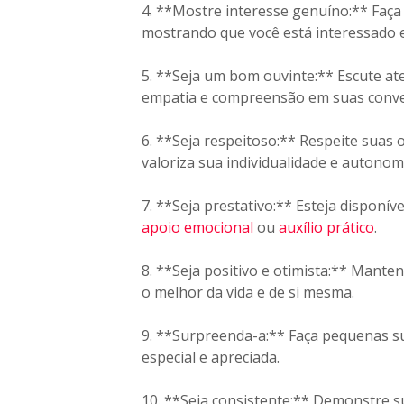
4. **Mostre interesse genuíno:** Faça 
mostrando que você está interessado 
5. **Seja um bom ouvinte:** Escute a
empatia e compreensão em suas conve
6. **Seja respeitoso:** Respeite suas 
valoriza sua individualidade e autonom
7. **Seja prestativo:** Esteja disponív
apoio emocional
ou
auxílio prático
.
8. **Seja positivo e otimista:** Manten
o melhor da vida e de si mesma.
9. **Surpreenda-a:** Faça pequenas s
especial e apreciada.
10. **Seja consistente:** Demonstre s