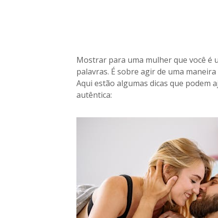
c
ê
é
u
m
h
Mostrar para uma mulher que você é 
o
palavras. É sobre agir de uma maneira q
m
Aqui estão algumas dicas que podem a
e
autêntica:
m
i
n
c
r
í
v
e
l