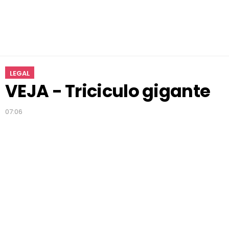
t
e
LEGAL
VEJA - Triciculo gigante
07:06