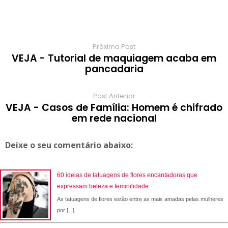
k
p
s
r
m
t
d
Próximo Post
VEJA - Tutorial de maquiagem acaba em
pancadaria
Post Anterior
VEJA - Casos de Família: Homem é chifrado
em rede nacional
Deixe o seu comentário abaixo:
60 ideias de tatuagens de flores encantadoras que
expressam beleza e feminilidade
As tatuagens de flores estão entre as mais amadas pelas mulheres
por [...]