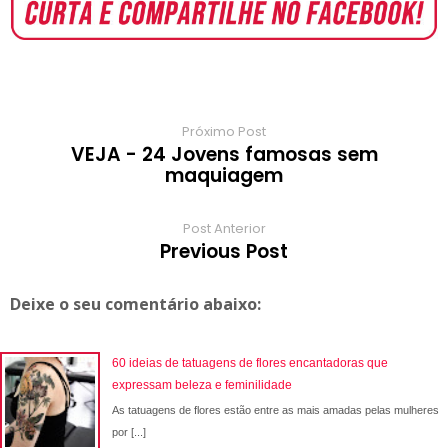
o
A
e
r
r
o
r
o
p
r
e
a
a
k
p
s
r
m
t
d
Próximo Post
VEJA - 24 Jovens famosas sem
maquiagem
Post Anterior
Previous Post
Deixe o seu comentário abaixo:
60 ideias de tatuagens de flores encantadoras que
expressam beleza e feminilidade
As tatuagens de flores estão entre as mais amadas pelas mulheres
por [...]