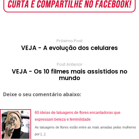
o
A
e
r
r
o
r
o
p
r
e
a
a
k
p
s
r
m
t
d
Próximo Post
VEJA - A evolução dos celulares
Post Anterior
VEJA - Os 10 filmes mais assistidos no
mundo
Deixe o seu comentário abaixo:
60 ideias de tatuagens de flores encantadoras que
expressam beleza e feminilidade
As tatuagens de flores estão entre as mais amadas pelas mulheres
por [...]