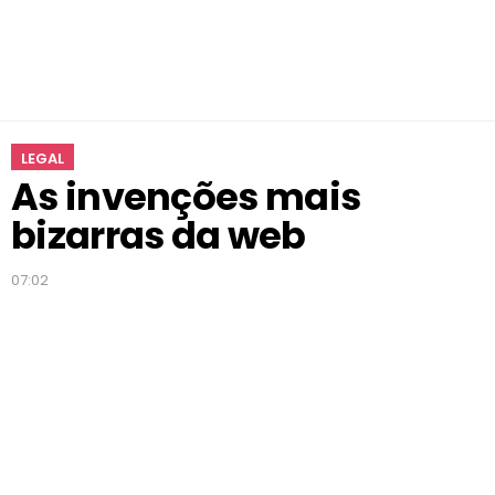
r
r
a
s
d
a
LEGAL
w
As invenções mais
e
b
bizarras da web
07:02