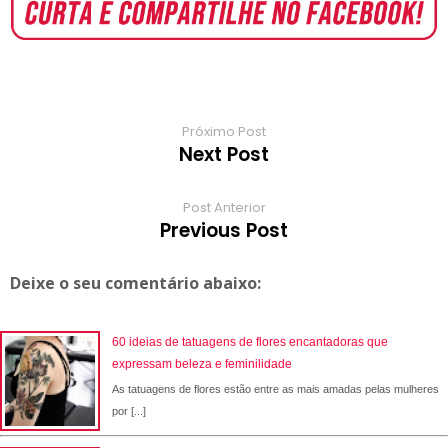
o
A
e
r
r
o
r
o
p
r
e
a
a
k
p
s
r
m
t
d
Próximo Post
Next Post
Post Anterior
Previous Post
Deixe o seu comentário abaixo:
60 ideias de tatuagens de flores encantadoras que
expressam beleza e feminilidade
As tatuagens de flores estão entre as mais amadas pelas mulheres
por [...]