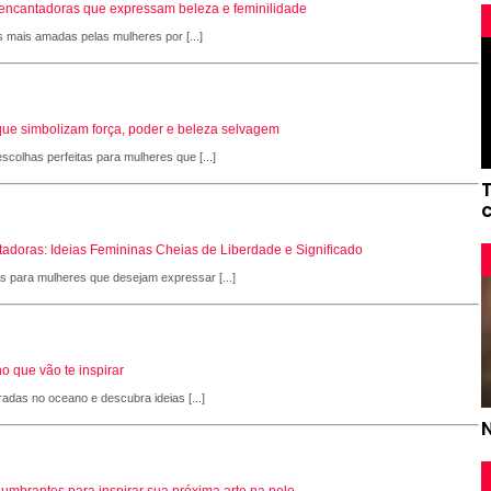
s encantadoras que expressam beleza e feminilidade
s mais amadas pelas mulheres por [...]
que simbolizam força, poder e beleza selvagem
scolhas perfeitas para mulheres que [...]
adoras: Ideias Femininas Cheias de Liberdade e Significado
as para mulheres que desejam expressar [...]
o que vão te inspirar
radas no oceano e descubra ideias [...]
slumbrantes para inspirar sua próxima arte na pele