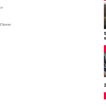
co
 Chaves