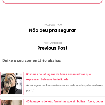
k
p
s
r
m
t
d
Próximo Post
Não deu pra segurar
Post Anterior
Previous Post
Deixe o seu comentário abaixo:
60 ideias de tatuagens de flores encantadoras que
expressam beleza e feminilidade
As tatuagens de flores estão entre as mais amadas pelas mulheres
por [...]
40 tatuagens de leão femininas que simbolizam força, poder