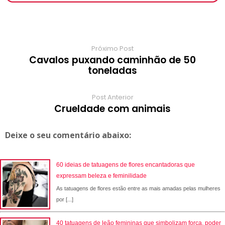
k
p
s
r
m
t
d
Próximo Post
Cavalos puxando caminhão de 50
toneladas
Post Anterior
Crueldade com animais
Deixe o seu comentário abaixo:
60 ideias de tatuagens de flores encantadoras que
expressam beleza e feminilidade
As tatuagens de flores estão entre as mais amadas pelas mulheres
por [...]
40 tatuagens de leão femininas que simbolizam força, poder