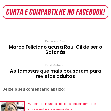
r
e
t
t
b
t
p
e
e
e
b
s
t
l
e
b
g
r
o
A
e
r
r
o
r
o
p
r
e
a
a
k
p
s
r
m
t
d
Próximo Post
Marco Feliciano acusa Raul Gil de ser o
Satanás
Post Anterior
As famosas que mais pousaram para
revistas adultas
Deixe o seu comentário abaixo:
60 ideias de tatuagens de flores encantadoras que
expressam beleza e feminilidade