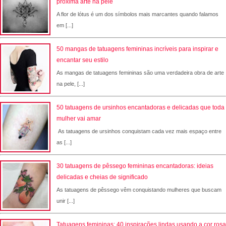
próxima arte na pele
A flor de lótus é um dos símbolos mais marcantes quando falamos
em [...]
50 mangas de tatuagens femininas incríveis para inspirar e
encantar seu estilo
As mangas de tatuagens femininas são uma verdadeira obra de arte
na pele, [...]
50 tatuagens de ursinhos encantadoras e delicadas que toda
mulher vai amar
As tatuagens de ursinhos conquistam cada vez mais espaço entre
as [...]
30 tatuagens de pêssego femininas encantadoras: ideias
delicadas e cheias de significado
As tatuagens de pêssego vêm conquistando mulheres que buscam
unir [...]
Tatuagens femininas: 40 inspirações lindas usando a cor rosa