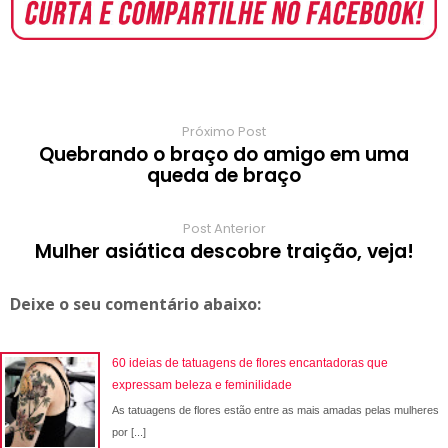
o
A
e
r
r
o
r
o
p
r
e
a
a
k
p
s
r
m
t
d
Próximo Post
Quebrando o braço do amigo em uma
queda de braço
Post Anterior
Mulher asiática descobre traição, veja!
Deixe o seu comentário abaixo:
60 ideias de tatuagens de flores encantadoras que
expressam beleza e feminilidade
As tatuagens de flores estão entre as mais amadas pelas mulheres
por [...]