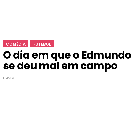
d
e
u
m
a
l
COMÉDIA
FUTEBOL
e
O dia em que o Edmundo
m
c
se deu mal em campo
a
m
09:49
p
o