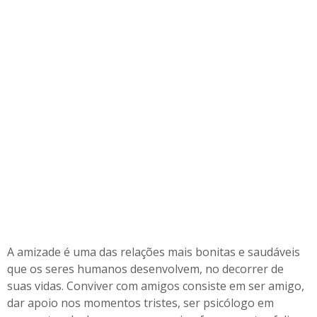
q
u
e
r
p
e
s
s
o
a
A amizade é uma das relações mais bonitas e saudáveis
que os seres humanos desenvolvem, no decorrer de
suas vidas. Conviver com amigos consiste em ser amigo,
dar apoio nos momentos tristes, ser psicólogo em