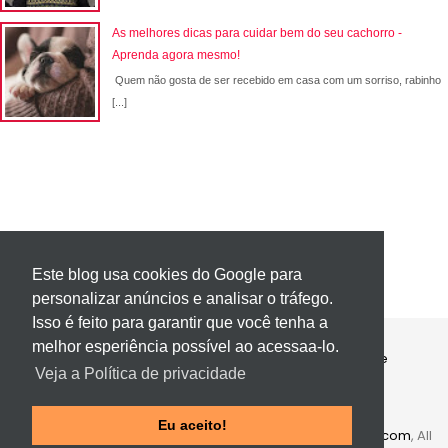
As melhores dicas para cuidar bem do seu cachorro -
Aprenda agora mesmo!
Quem não gosta de ser recebido em casa com um sorriso, rabinho
[...]
Este blog usa cookies do Google para
personalizar anúncios e analisar o tráfego.
Isso é feito para garantir que você tenha a
melhor esperiência possível ao acessaa-lo.
Contato
Política de Privacidade
Sobre
Veja a Política de privacidade
Página 404
Eu aceito!
Copyright ©
2016
Portal Vídeo
.
Template
by
Themeindie.com
, All