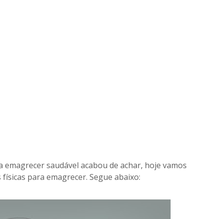
MINI TATUAGENS
MASCULINAS
TATTOOS MASCULINAS
TATUAGENS NOS BRAÇOS
TATUAGENS NOS DEDOS
TATUAGENS FEMININAS
ra emagrecer saudável acabou de achar, hoje vamos
 físicas para emagrecer. Segue abaixo: