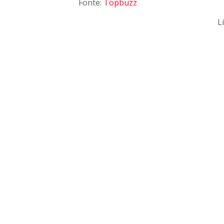
Fonte:
Topbuzz
L