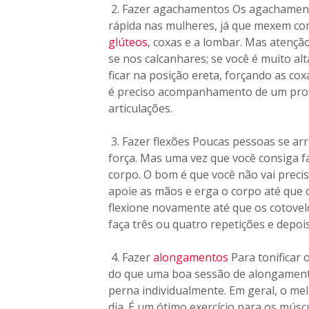
2. Fazer agachamentos Os agachament
rápida nas mulheres, já que mexem com
glúteos
, coxas e a lombar. Mas atenção
se nos calcanhares; se você é muito alt
ficar na posição ereta, forçando as co
é preciso acompanhamento de um profi
articulações.
3. Fazer flexões Poucas pessoas se arr
força. Mas uma vez que você consiga fa
corpo. O bom é que você não vai preci
apoie as mãos e erga o corpo até que 
flexione novamente até que os cotovelo
faça três ou quatro repetições e depo
4. Fazer
alongamentos
Para tonificar
do que uma boa sessão de alongamento
perna individualmente. Em geral, o mel
dia. É um ótimo exercício para os múscu