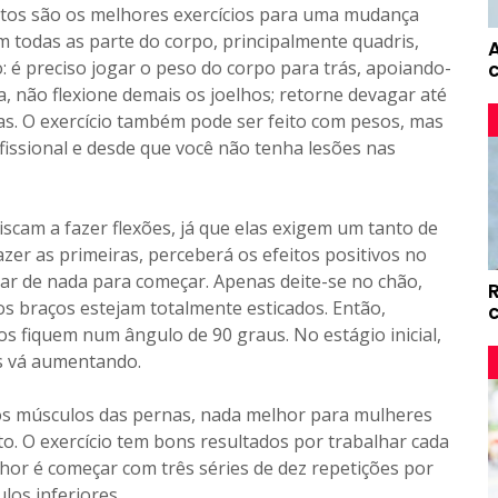
os são os melhores exercícios para uma mudança
 todas as parte do corpo, principalmente quadris,
: é preciso jogar o peso do corpo para trás, apoiando-
a, não flexione demais os joelhos; retorne devagar até
xas. O exercício também pode ser feito com pesos, mas
ssional e desde que você não tenha lesões nas
iscam a fazer flexões, já que elas exigem um tanto de
zer as primeiras, perceberá os efeitos positivos no
sar de nada para começar. Apenas deite-se no chão,
os braços estejam totalmente esticados. Então,
s fiquem num ângulo de 90 graus. No estágio inicial,
is vá aumentando.
 os músculos das pernas, nada melhor para mulheres
. O exercício tem bons resultados por trabalhar cada
hor é começar com três séries de dez repetições por
los inferiores.