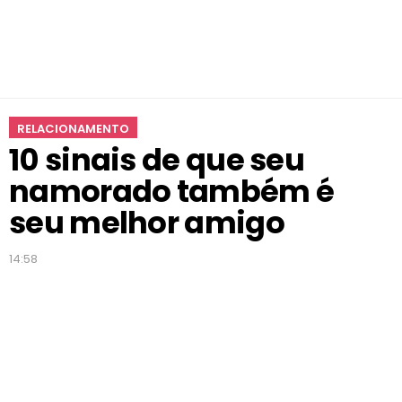
o
r
a
d
o
t
RELACIONAMENTO
a
10 sinais de que seu
m
b
namorado também é
é
m
seu melhor amigo
é
s
14:58
e
u
m
e
l
h
o