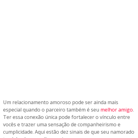
r
a
m
i
g
o
Um relacionamento amoroso pode ser ainda mais
especial quando o parceiro também é seu
melhor amigo
.
Ter essa conexão única pode fortalecer o vínculo entre
vocês e trazer uma sensação de companheirismo e
cumplicidade. Aqui estão dez sinais de que seu namorado