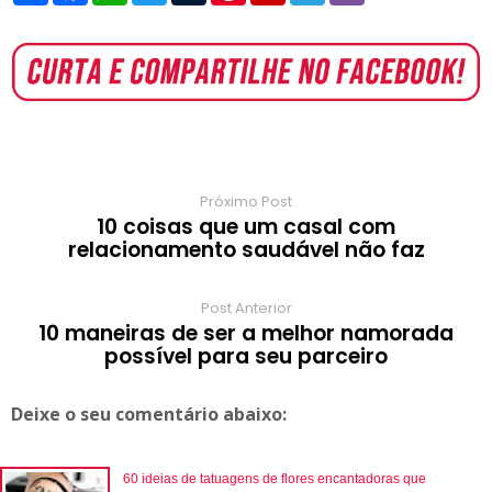
a
c
a
i
m
n
i
l
b
r
e
t
t
b
t
p
e
e
e
b
s
t
l
e
b
g
r
o
A
e
r
r
o
r
o
p
r
e
a
a
k
p
s
r
m
t
d
Próximo Post
10 coisas que um casal com
relacionamento saudável não faz
Post Anterior
10 maneiras de ser a melhor namorada
possível para seu parceiro
Deixe o seu comentário abaixo:
60 ideias de tatuagens de flores encantadoras que