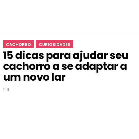
u
c
a
c
h
o
CACHORRO
CURIOSIDADES
r
15 dicas para ajudar seu
r
o
cachorro a se adaptar a
a
s
um novo lar
e
a
11:11
d
a
p
t
a
r
a