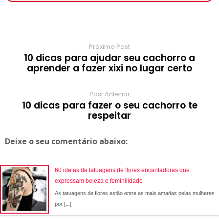
k
p
s
r
m
t
d
Próximo Post
10 dicas para ajudar seu cachorro a
aprender a fazer xixi no lugar certo
Post Anterior
10 dicas para fazer o seu cachorro te
respeitar
Deixe o seu comentário abaixo:
60 ideias de tatuagens de flores encantadoras que
expressam beleza e feminilidade
As tatuagens de flores estão entre as mais amadas pelas mulheres
por [...]