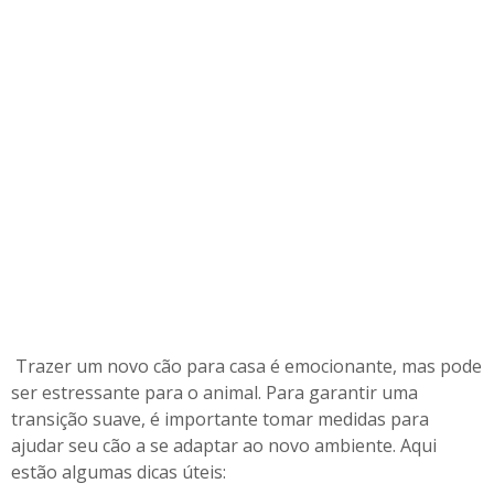
u
m
n
o
v
o
l
a
r
Trazer um novo cão para casa é emocionante, mas pode
ser estressante para o animal. Para garantir uma
transição suave, é importante tomar medidas para
ajudar seu cão a se adaptar ao novo ambiente. Aqui
estão algumas dicas úteis: