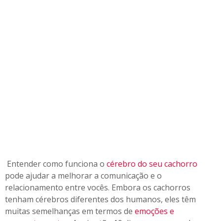
d
o
s
e
u
c
a
c
h
o
r
r
o
Entender como funciona o
cérebro do seu cachorro
pode ajudar a melhorar a comunicação e o
relacionamento entre vocês. Embora os cachorros
tenham cérebros diferentes dos humanos, eles têm
muitas semelhanças em termos de
emoções e