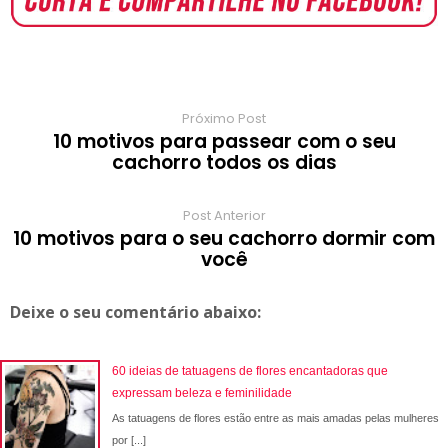
o
p
r
e
a
a
k
p
s
r
m
t
d
Próximo Post
10 motivos para passear com o seu
cachorro todos os dias
Post Anterior
10 motivos para o seu cachorro dormir com
você
Deixe o seu comentário abaixo:
60 ideias de tatuagens de flores encantadoras que
expressam beleza e feminilidade
As tatuagens de flores estão entre as mais amadas pelas mulheres
por [...]